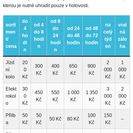
kterou je nutné uhradit pouze v hotovosti.
do
od 8
sorti
od 4
na
vrat
4
do
od 24
od 48
men
do 8
celý
ná
ho
24
do 48
do 72
t/
hodi
týd
zálo
di
hodi
hodin
hodin
cena
n
en
ha
n
n
Jízd
20
2
1
300
400
650
900
ní
0
000
000
Kč
Kč
Kč
Kč
kolo
Kč
Kč
Kč
Elekt
30
3
2
450
550
1 000
1 350
rokol
0
000
000
Kč
Kč
Kč
Kč
o
Kč
Kč
Kč
Přilb
50
50
100
150
50 Kč
80 Kč
–
a
Kč
Kč
Kč
Kč