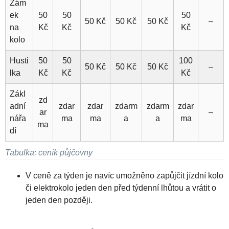
Zám
ek
50
50
50
50 Kč
50 Kč
50 Kč
–
na
Kč
Kč
Kč
kolo
Husti
50
50
100
50 Kč
50 Kč
50 Kč
–
lka
Kč
Kč
Kč
Zákl
zd
adní
zdar
zdar
zdarm
zdarm
zdar
ar
–
nářa
ma
ma
a
a
ma
ma
dí
Tabulka: ceník půjčovny
V ceně za týden je navíc umožněno zapůjčit jízdní kolo
či elektrokolo jeden den před týdenní lhůtou a vrátit o
jeden den později.