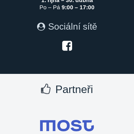
1. října – 30. dubna
Po – Pá
9:00 – 17:00
Sociální sítě
Partneři