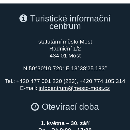
Turistické informační
centrum
statutární město Most
Radniční 1/2
434 01 Most
N 50°30’10.720″ E 13°38’25.183″
Tel.: +420 477 001 220 (223), +420 774 105 314
E-mail:
infocentrum@mesto-most.cz
Otevírací doba
1. května – 30. září