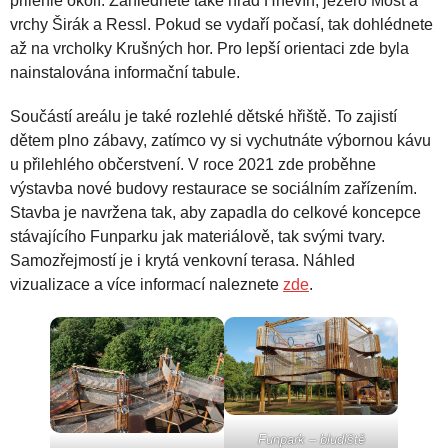
přilehlé okolí. Zahlédnete také hrad Hněvín, jezero Most a
vrchy Širák a Ressl. Pokud se vydaří počasí, tak dohlédnete
až na vrcholky Krušných hor. Pro lepší orientaci zde byla
nainstalována informační tabule.
Součástí areálu je také rozlehlé dětské hřiště. To zajistí
dětem plno zábavy, zatímco vy si vychutnáte výbornou kávu
u přilehlého občerstvení. V roce 2021 zde proběhne
výstavba nové budovy restaurace se sociálním zařízením.
Stavba je navržena tak, aby zapadla do celkové koncepce
stávajícího Funparku jak materiálově, tak svými tvary.
Samozřejmostí je i krytá venkovní terasa. Náhled
vizualizace a více informací naleznete
zde
.
Funpark – bludiště