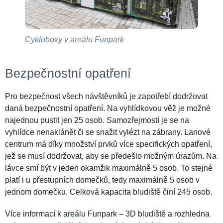
Cykloboxy v areálu Funpark
Bezpečnostní opatření
Pro bezpečnost všech návštěvníků je zapotřebí dodržovat
daná bezpečnostní opatření. Na vyhlídkovou věž je možné
najednou pustit jen 25 osob. Samozřejmostí je se na
vyhlídce nenaklánět či se snažit vylézt na zábrany. Lanové
centrum má díky množství prvků více specifických opatření,
jež se musí dodržovat, aby se předešlo možným úrazům. Na
lávce smí být v jeden okamžik maximálně 5 osob. To stejné
platí i u přestupních domečků, tedy maximálně 5 osob v
jednom domečku. Celková kapacita bludiště činí 245 osob.
Více informací k areálu Funpark – 3D bludiště a rozhledna