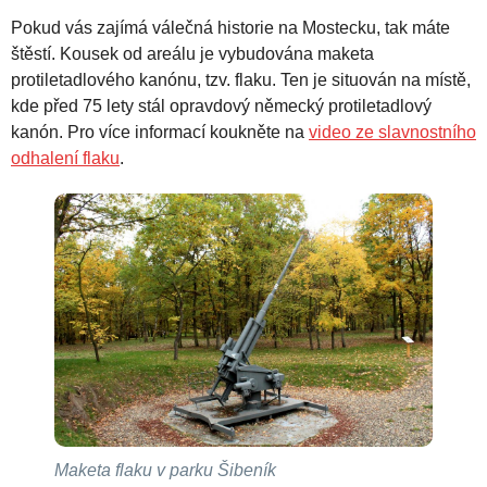
Pokud vás zajímá válečná historie na Mostecku, tak máte
štěstí. Kousek od areálu je vybudována maketa
protiletadlového kanónu, tzv. flaku. Ten je situován na místě,
kde před 75 lety stál opravdový německý protiletadlový
kanón. Pro více informací koukněte na
video ze slavnostního
odhalení flaku
.
Maketa flaku v parku Šibeník