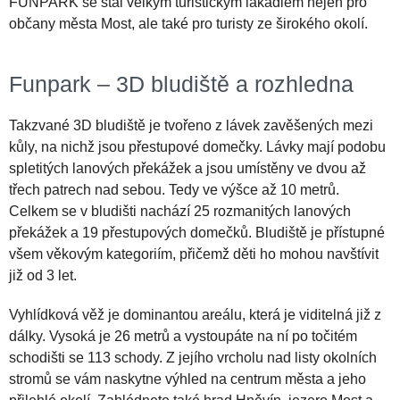
FUNPARK se stal velkým turistickým lákadlem nejen pro
občany města Most, ale také pro turisty ze širokého okolí.
Funpark – 3D bludiště a rozhledna
Takzvané 3D bludiště je tvořeno z lávek zavěšených mezi
kůly, na nichž jsou přestupové domečky. Lávky mají podobu
spletitých lanových překážek a jsou umístěny ve dvou až
třech patrech nad sebou. Tedy ve výšce až 10 metrů.
Celkem se v bludišti nachází 25 rozmanitých lanových
překážek a 19 přestupových domečků. Bludiště je přístupné
všem věkovým kategoriím, přičemž děti ho mohou navštívit
již od 3 let.
Vyhlídková věž je dominantou areálu, která je viditelná již z
dálky. Vysoká je 26 metrů a vystoupáte na ní po točitém
schodišti se 113 schody. Z jejího vrcholu nad listy okolních
stromů se vám naskytne výhled na centrum města a jeho