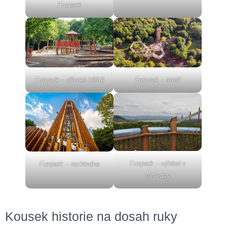
Funpark
Funpark – areál
Funpark – dětské hřiště
Funpark – výhled z
Funpark – rozhledna
rohledny
Kousek historie na dosah ruky