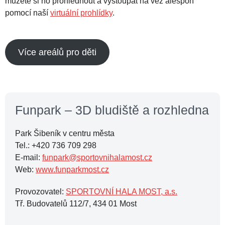
můžete si ho prohlédnout a vystoupat na věž alespoň
pomocí naší
virtuální prohlídky
.
Více areálů pro děti
Funpark – 3D bludiště a rozhledna
Park Šibeník v centru města
Tel.: +420 736 709 298
E-mail:
funpark@sportovnihalamost.cz
Web:
www.funparkmost.cz
Provozovatel:
SPORTOVNÍ HALA MOST, a.s.
Tř. Budovatelů 112/7, 434 01 Most