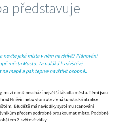
pa představuje
nevíte jaká místa v něm navštívit? Plánování
mapě města Mostu. Ta naláká k návštěvě
t na mapě a pak teprve navštívit osobně.
.
, mezi nimiž neschází největší lákadla města. Těmi jsou
hrad Hněvín nebo vloni otevřená turistická atrakce
dištěm. Bludiště má navíc díky systému scanování
vštěvníkům předem podrobně prozkoumat místo. Podobně
obětem 2. světové války.