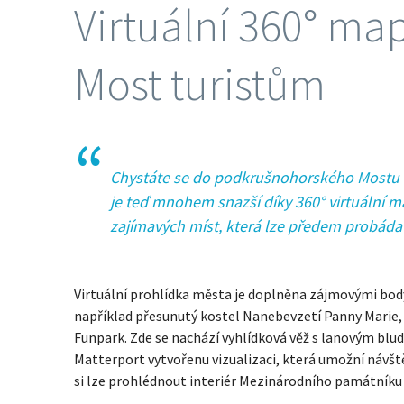
Virtuální 360° ma
Most turistům
Chystáte se do podkrušnohorského Mostu a 
je teď mnohem snazší díky 360° virtuální 
zajímavých míst, která lze předem probáda
Virtuální prohlídka města je doplněna zájmovými body
například přesunutý kostel Nanebevzetí Panny Marie, 
Funpark. Zde se nachází vyhlídková věž s lanovým blu
Matterport vytvořenu vizualizaci, která umožní ná
si lze prohlédnout interiér Mezinárodního památníku 