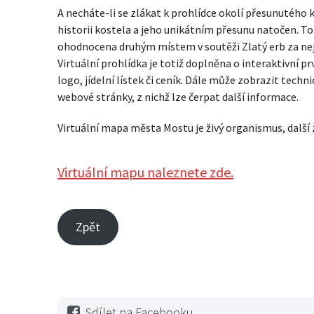
A necháte-li se zlákat k prohlídce okolí přesunutého k
historii kostela a jeho unikátním přesunu natočen. To
ohodnocena druhým místem v soutěži Zlatý erb za nejle
Virtuální prohlídka je totiž doplněna o interaktivní pr
logo, jídelní lístek či ceník. Dále může zobrazit techn
webové stránky, z nichž lze čerpat další informace.
Virtuální mapa města Mostu je živý organismus, dalš
Virtuální mapu naleznete zde.
Zpět
Sdílet na Facebooku