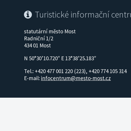
Turistické informační cent
statutární město Most
Radniční 1/2
434 01 Most
N 50°30’10.720″ E 13°38’25.183″
Tel.: +420 477 001 220 (223), +420 774 105 314
E-mail:
infocentrum@mesto-most.cz