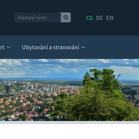
CS
DE
EN
rt
Ubytování a stravování