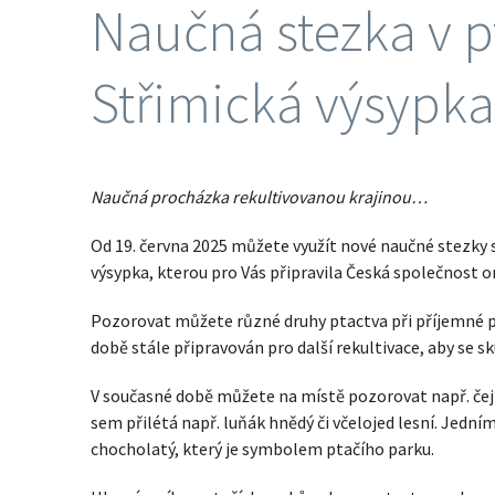
Naučná stezka v 
Střimická výsypka
Naučná procházka rekultivovanou krajinou…
Od 19. června 2025 můžete využít nové naučné stezky
výsypka, kterou pro Vás připravila Česká společnost o
Pozorovat můžete různé druhy ptactva při příjemné pr
době stále připravován pro další rekultivace, aby se 
V současné době můžete na místě pozorovat např. čejky
sem přilétá např. luňák hnědý či včelojed lesní. Jední
chocholatý, který je symbolem ptačího parku.