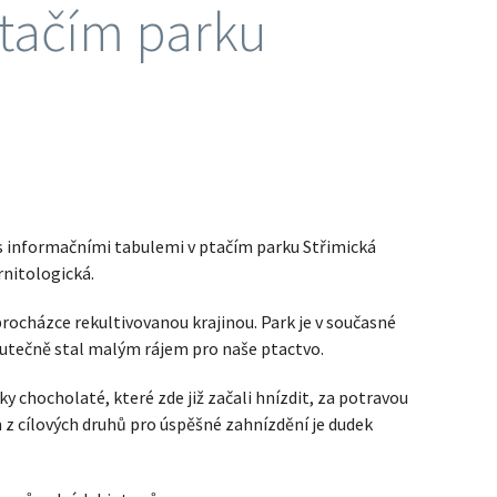
ptačím parku
 s informačními tabulemi v ptačím parku Střimická
rnitologická.
ocházce rekultivovanou krajinou. Park je v současné
skutečně stal malým rájem pro naše ptactvo.
 chocholaté, které zde již začali hnízdit, za potravou
m z cílových druhů pro úspěšné zahnízdění je dudek