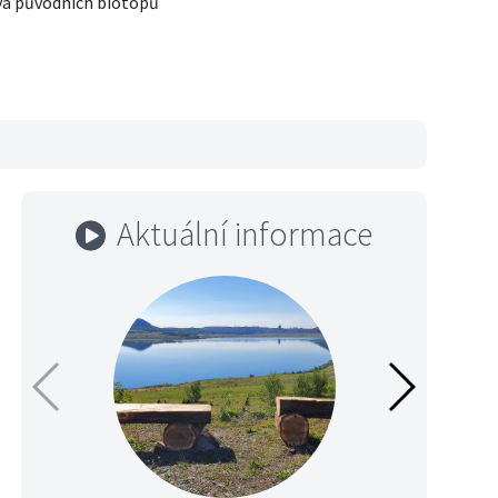
va původních biotopů
Aktuální informace