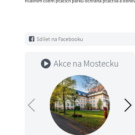
Hlavním cílem ptačích parků ochrana ptactva a obno
Sdílet na Facebooku
Akce na Mostecku