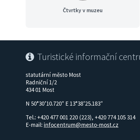
Čtvrtky v muzeu
Turistické informační cent
statutární město Most
Radniční 1/2
434 01 Most
N 50°30’10.720″ E 13°38’25.183″
Tel.: +420 477 001 220 (223), +420 774 105 314
E-mail:
infocentrum@mesto-most.cz