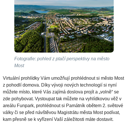
Fotografie: pohled z ptačí perspektivy na město
Most
Virtuální prohlídky Vám umožňují prohlédnout si město Most
z pohodlí domova. Díky vývoji nových technologií si nyní
můžete místo, které Vás zajímá doslova projít a „volně“ se
zde pohybovat. Vystoupat tak můžete na vyhlídkovou věž v
areálu Funpark, prohlédnout si Památník obětem 2. světové
války či se před návštěvou Magistrátu města Most podívat,
kam přesně se k vyřízení Vaší záležitosti máte dostavit.