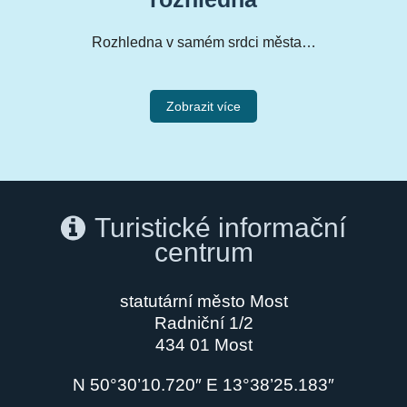
Rozhledna v samém srdci města…
Zobrazit více
Turistické informační
centrum
statutární město Most
Radniční 1/2
434 01 Most
N 50°30’10.720″ E 13°38’25.183″