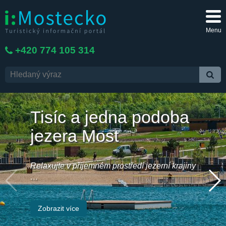
Menu
+420 774 105 314
Tisíc a jedna podoba
jezera Most
Relaxujte v příjemném prostředí jezerní krajiny
…
Zobrazit více