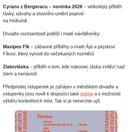
Cyrano z Bergeracu – novinka 2026
– velkolepý příběh
lásky, odvahy a slovního umění poprvé
na Hněvíně
Divadlo rozmanitostí potěší i malé návštěvníky:
Maxipes Fík
– zábavné příběhy o malé Áje a pejskovi
Fíkovi, který vyrostl do nečekaných rozměrů
Zlatovláska
– příběh o tom, kde nakonec láska zvítězí nad
zlem a nenávistí
Předprodej vstupenek je zahájen v městském divadle a
vstupenky jsou nově k dispozici také
online
a s možností
výběru konkrétních míst. Tak si je nenechte ujít.