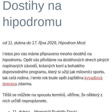
Dostihy na
hipodromu
od 11. dubna do 17. října 2026, Hipodrom Most
I letos pro vás máme připraveno mnoho dostihů na
hipodromu. Opět vás přivítáme na dostihových dnech plných
napínavých závodů, krásných koní a bohatého
doprovodného programu, který si užijí jak milovníci sportu,
tak celá rodina. I tento rok bude opět zajištěna
kyvadlová
doprava
zdarma.
Těšit se můžete na spoustu termínů, věříme, že některý z
nich určitě nepropásnete.
11. dubna – Memoriál Rudolfa Deyla