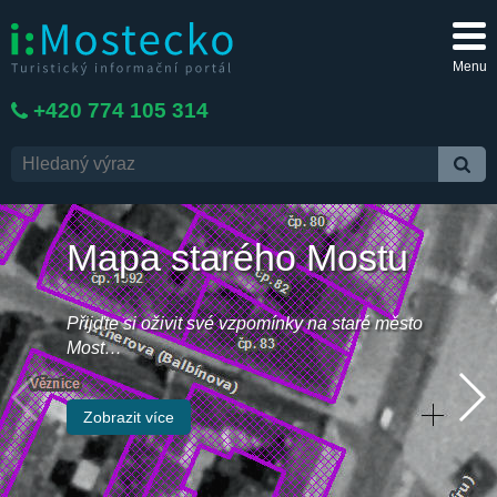
Menu
+420 774 105 314
Mapa starého Mostu
Přijďte si oživit své vzpomínky na staré město
Most…
Zobrazit více