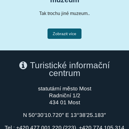
Tak trochu jiné muzeum..
Zobrazit více
Turistické informační
centrum
statutární město Most
Radniční 1/2
434 01 Most
N 50°30’10.720″ E 13°38’25.183″
Tel.: +420 477 001 220 (223), +420 774 105 314