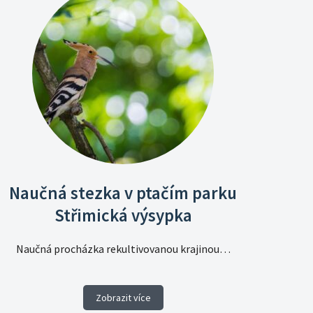
Naučná stezka v ptačím parku
Střimická výsypka
Naučná procházka rekultivovanou krajinou…
Zobrazit více