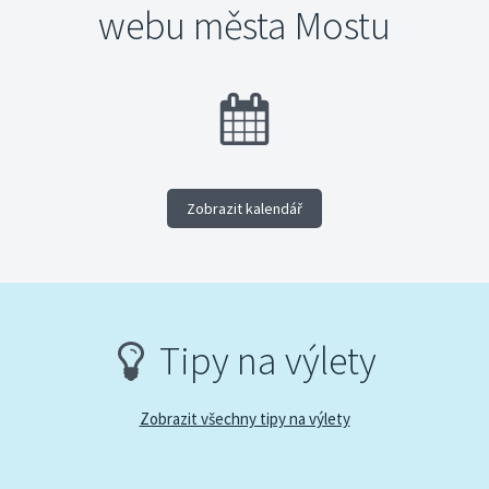
webu města Mostu
Zobrazit kalendář
Tipy na výlety
Zobrazit všechny tipy na výlety