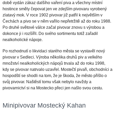
době vydán zákaz dalšího vaření piva a všechny místní
hostince směly čepovat jen ve zdejším pivovaru vyrobený
zlatavý mok. V roce 1902 pivovar již patřil k největším v
Čechách a pivo se v něm vařilo nepřetržitě až do roku 1988.
Po druhé světové válce začal pivovar znovu s výrobou a
dokonce ji i rozšířil. Do svého sortimentu totiž zařadil
nealkoholické nápoje.
Po rozhodnutí o likvidaci starého města se vystavěl nový
pivovar v Sedleci. Výroba několika druhů piv a velkého
množství nealkoholických nápojů trvala až do roku 1998,
kdy se pivovar natrvalo uzavřel. Mostečtí pivaři, obchodníci a
hospodští se shodli na tom, že je škoda, že město přišlo o
svůj pivovar. Naštěstí tomu však nebylo navždy a
pivovarnictví si na Mostecko přeci jen našlo svou cestu.
Minipivovar Mostecký Kahan