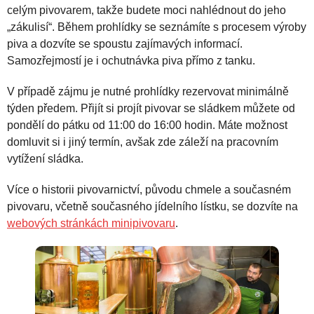
celým pivovarem, takže budete moci nahlédnout do jeho
„zákulisí“. Během prohlídky se seznámíte s procesem výroby
piva a dozvíte se spoustu zajímavých informací.
Samozřejmostí je i ochutnávka piva přímo z tanku.
V případě zájmu je nutné prohlídky rezervovat minimálně
týden předem. Přijít si projít pivovar se sládkem můžete od
pondělí do pátku od 11:00 do 16:00 hodin. Máte možnost
domluvit si i jiný termín, avšak zde záleží na pracovním
vytížení sládka.
Více o historii pivovarnictví, původu chmele a současném
pivovaru, včetně současného jídelního lístku, se dozvíte na
webových stránkách minipivovaru
.