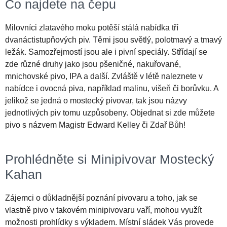
Co najdete na čepu
Milovníci zlatavého moku potěší stálá nabídka tří
dvanáctistupňových piv. Těmi jsou světlý, polotmavý a tmavý
ležák. Samozřejmostí jsou ale i pivní speciály. Střídají se
zde různé druhy jako jsou pšeničné, nakuřované,
mnichovské pivo, IPA a další. Zvláště v létě naleznete v
nabídce i ovocná piva, například malinu, višeň či borůvku. A
jelikož se jedná o mostecký pivovar, tak jsou názvy
jednotlivých piv tomu uzpůsobeny. Objednat si zde můžete
pivo s názvem Magistr Edward Kelley či Zdař Bůh!
Prohlédněte si Minipivovar Mostecký
Kahan
Zájemci o důkladnější poznání pivovaru a toho, jak se
vlastně pivo v takovém minipivovaru vaří, mohou využít
možnosti prohlídky s výkladem. Místní sládek Vás provede