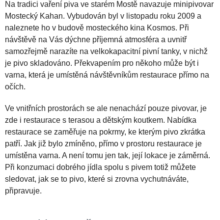
Na tradici vaření piva ve starém Mostě navazuje minipivovar
Mostecký Kahan. Vybudován byl v listopadu roku 2009 a
naleznete ho v budově mosteckého kina Kosmos. Při
návštěvě na Vás dýchne příjemná atmosféra a uvnitř
samozřejmě narazíte na velkokapacitní pivní tanky, v nichž
je pivo skladováno. Překvapením pro někoho může být i
varna, která je umístěná návštěvníkům restaurace přímo na
očích.
Ve vnitřních prostorách se ale nenachází pouze pivovar, je
zde i restaurace s terasou a dětským koutkem. Nabídka
restaurace se zaměřuje na pokrmy, ke kterým pivo zkrátka
patří. Jak již bylo zmíněno, přímo v prostoru restaurace je
umístěna varna. A není tomu jen tak, její lokace je záměrná.
Při konzumaci dobrého jídla spolu s pivem totiž můžete
sledovat, jak se to pivo, které si zrovna vychutnáváte,
připravuje.