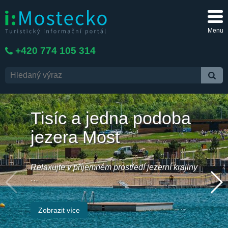
Menu
+420 774 105 314
Tisíc a jedna podoba
jezera Most
Relaxujte v příjemném prostředí jezerní krajiny
…
Zobrazit více