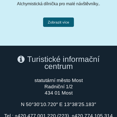
Alchymistická dílnička pro malé návštěvníky..
Zobrazit více
Turistické informační
centrum
statutární město Most
Radniční 1/2
434 01 Most
N 50°30’10.720″ E 13°38’25.183″
Tel.: +420 477 001 220 (223), +420 774 105 314