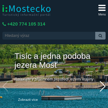
Menu
+420 774 105 314
Tisíc a jedna podoba
jezera Most
Relaxujte v příjemném prostředí jezerní krajiny
…
Zobrazit více