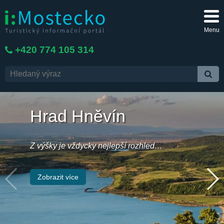
Menu
+420 774 105 314
Hrad Hněvín
Z výšky je vždycky nejlepší rozhled…
Zobrazit více