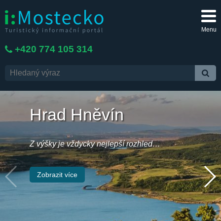
Menu
+420 774 105 314
Hrad Hněvín
Z výšky je vždycky nejlepší rozhled…
Zobrazit více