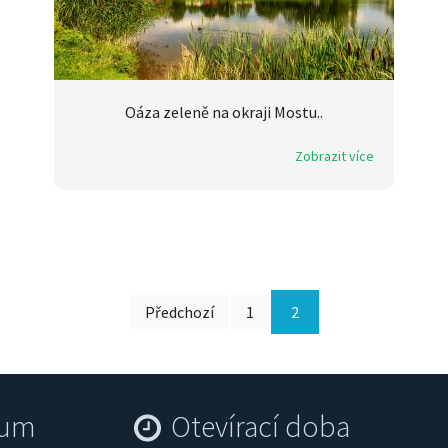
Oáza zeleně na okraji Mostu..
Zobrazit více
Předchozí
1
2
rum
Otevírací doba