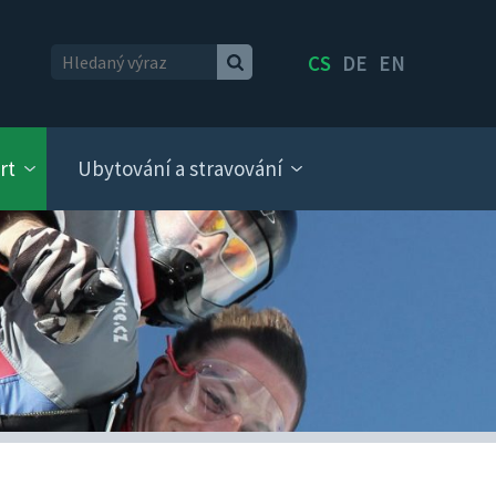
CS
DE
EN
rt
Ubytování a stravování