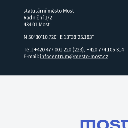
statutární město Most
Radniční 1/2
434 01 Most
N 50°30’10.720″ E 13°38’25.183″
Tel.: +420 477 001 220 (223), +420 774 105 314
E-mail:
infocentrum@mesto-most.cz