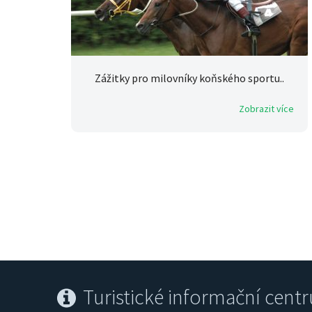
Zážitky pro milovníky koňského sportu..
Zobrazit více
Turistické informační cent