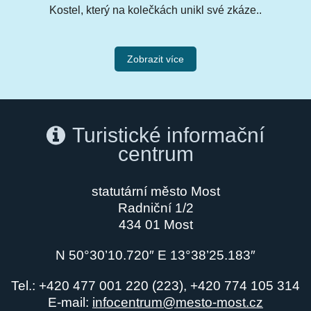
Kostel, který na kolečkách unikl své zkáze..
Zobrazit více
Turistické informační
centrum
statutární město Most
Radniční 1/2
434 01 Most
N 50°30’10.720″ E 13°38’25.183″
Tel.: +420 477 001 220 (223), +420 774 105 314
E-mail:
infocentrum@mesto-most.cz