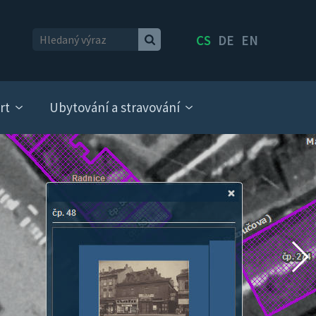
CS
DE
EN
rt
Ubytování a stravování