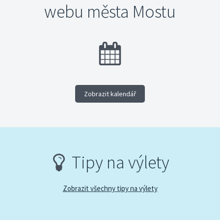
webu města Mostu
Zobrazit kalendář
Tipy na výlety
Zobrazit všechny tipy na výlety