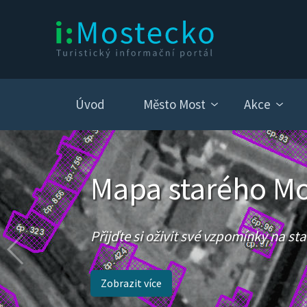
Úvod
Město Most
Akce
Mapa starého M
Přijďte si oživit své vzpomínky na s
Zobrazit více