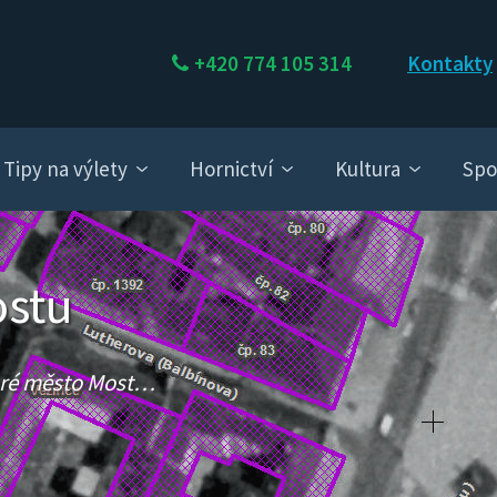
+420 774 105 314
Kontakty
Tipy na výlety
Hornictví
Kultura
Spo
ostu
taré město Most…