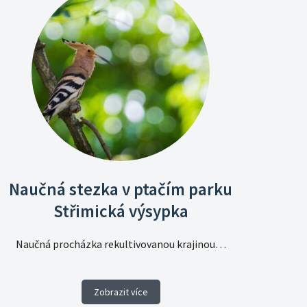
Naučná stezka v ptačím parku
Střimická výsypka
Naučná procházka rekultivovanou krajinou…
Zobrazit více