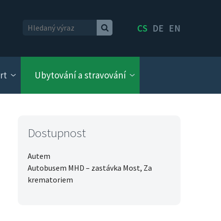
CS
DE
EN
rt
Ubytování a stravování
Dostupnost
Autem
Autobusem MHD – zastávka Most, Za
krematoriem