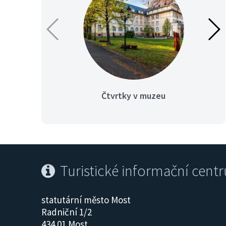
Čtvrtky v muzeu
Turistické informační cent
statutární město Most
Radniční 1/2
434 01 Most