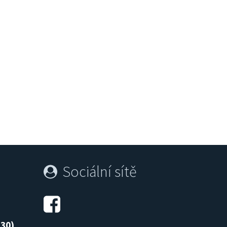
Promenádní koncerty
Divad
Sociální sítě
:30)