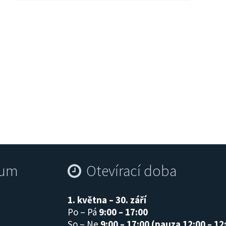
Dostihy na hipodromu
rum
Otevírací doba
1. května – 30. září
Po – Pá
9:00 – 17:00
So – Ne
9:00 – 17:00 (pauza 12:00 – 12