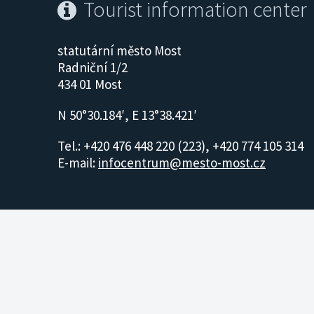
Tourist information center
statutární město Most
Radniční 1/2
434 01 Most
N 50°30.184′, E 13°38.421′
Tel.: +420 476 448 220 (223), +420 774 105 314
E-mail:
infocentrum@mesto-most.cz