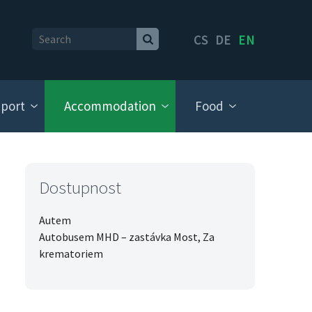
CS
DE
EN
port
Accommodation
Food
Dostupnost
Autem
Autobusem MHD – zastávka Most, Za
krematoriem