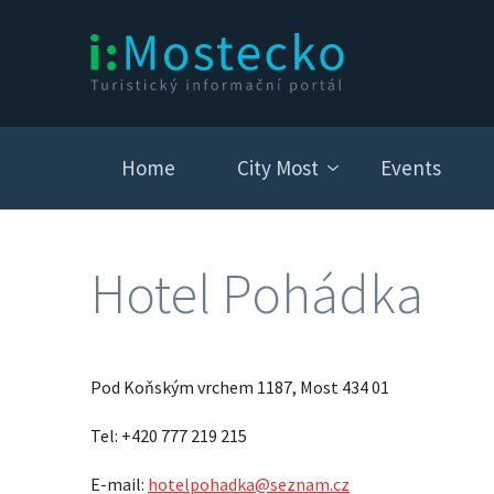
Home
City Most
Events
Hotel Pohádka
Pod Koňským vrchem 1187, Most 434 01
Tel: +420 777 219 215
E-mail:
hotelpohadka@seznam.cz