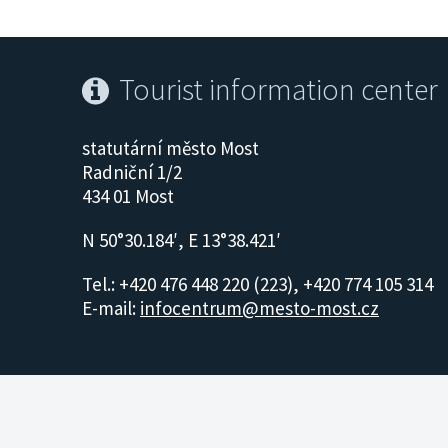
Tourist information center
statutární město Most
Radniční 1/2
434 01 Most
N 50°30.184′, E 13°38.421′
Tel.: +420 476 448 220 (223), +420 774 105 314
E-mail:
infocentrum@mesto-most.cz