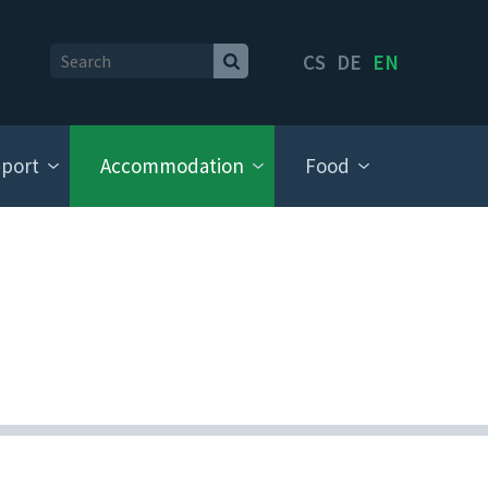
CS
DE
EN
port
Accommodation
Food