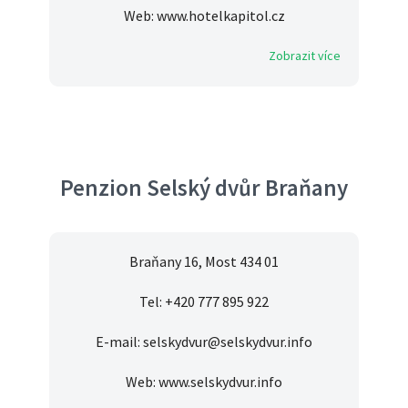
Web: www.hotelkapitol.cz
Zobrazit více
Penzion Selský dvůr Braňany
Braňany 16, Most 434 01
Tel: +420 777 895 922
E-mail: selskydvur@selskydvur.info
Web: www.selskydvur.info