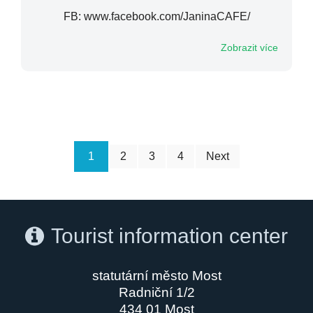
FB: www.facebook.com/JaninaCAFE/
Zobrazit více
1
2
3
4
Next
Tourist information center
statutární město Most
Radniční 1/2
434 01 Most