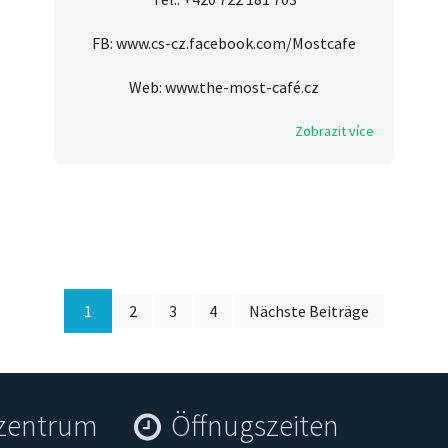
FB: www.cs-cz.facebook.com/Mostcafe
Web: www.the-most-café.cz
Zobrazit více
1
2
3
4
Nächste Beiträge
szentrum
Öffnugszeiten