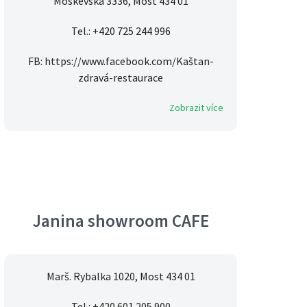
Moskevská 3336, Most 434 01
Tel.: +420 725 244 996
FB: https://www.facebook.com/Kaštan-
zdravá-restaurace
Zobrazit více
Janina showroom CAFE
Marš. Rybalka 1020, Most 434 01
Tel.: +420 601 205 900