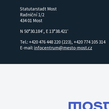
Statutarstadt Most
Radniční 1/2
434 01 Most
N 50°30.184′, E 13°38.421′
Tel.: +420 476 448 220 (223), +420 774 105 314
E-mail:
infocentrum@mesto-most.cz