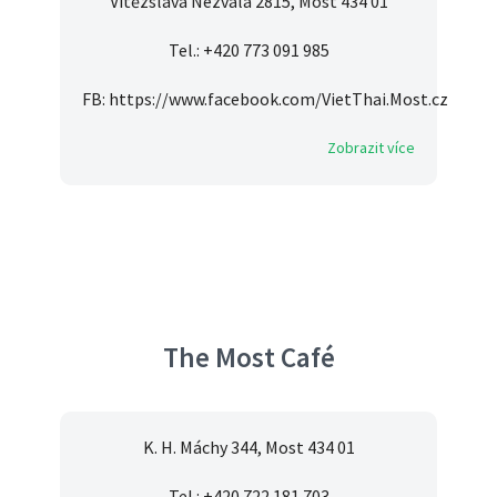
Vítězslava Nezvala 2815, Most 434 01
Tel.: +420 773 091 985
FB: https://www.facebook.com/VietThai.Most.cz
Zobrazit více
The Most Café
K. H. Máchy 344, Most 434 01
Tel.: +420 722 181 703