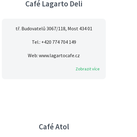
Café Lagarto Deli
tř. Budovatelů 3067/118, Most 434 01
Tel.: +420 774 704 149
Web: www.lagartocafe.cz
Zobrazit více
Café Atol