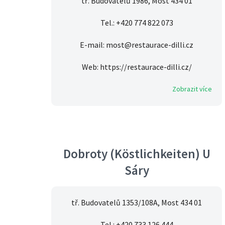
tř. Budovatelů 1986, Most 434 01
Tel.: +420 774 822 073
E-mail: most@restaurace-dilli.cz
Web: https://restaurace-dilli.cz/
Zobrazit více
Dobroty (Köstlichkeiten) U
Sáry
tř. Budovatelů 1353/108A, Most 434 01
Tel.: +420 733 126 444