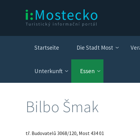
Startseite
Die Stadt Most
Ver
Unterkunft
Essen
Bilbo Šmak
tř. Budovatelů 3068/120, Most 434 01