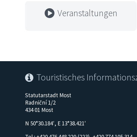
Veranstaltungen
Touristisches Information
Statutarstadt Most
Radniční 1/2
434 01 Most
N 50°30.184′, E 13°38.421′
Tel.: +420 476 448 220 (223), +420 774 105 314