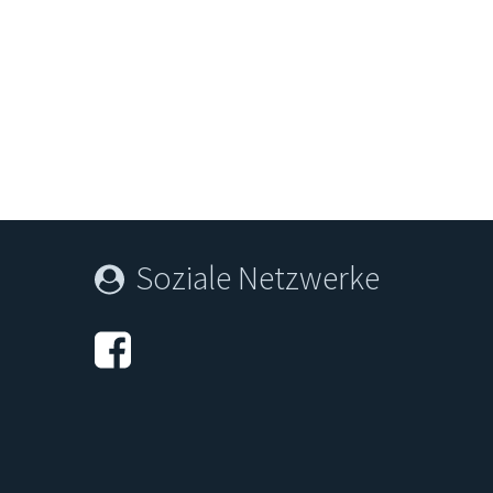
The Most Café
Motorest
Soziale Netzwerke