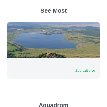
See Most
Zobrazit více
Aquadrom