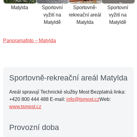
Matylda
Sportovní
Sportovně-
Sportovní
vyžití na
rekreační areál
vyžití na
Matyldě
Matylda
Matyldě
Panoramafoto – Matylda
Sportovně-rekreační areál Matylda
Areál spravují Technické služby Most Bezplatná linka:
+420 800 444 488 E-mail:
info@tsmost.cz
Web:
www.tsmost.cz
Provozní doba