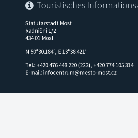
Touristisches Information
Statutarstadt Most
Radniční 1/2
434 01 Most
N 50°30.184′, E 13°38.421′
Tel.: +420 476 448 220 (223), +420 774 105 314
E-mail:
infocentrum@mesto-most.cz