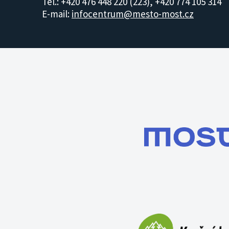
Tel.: +420 476 448 220 (223), +420 774 105 314
E-mail:
infocentrum@mesto-most.cz