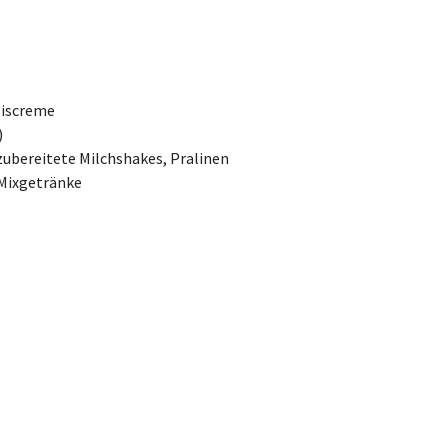
Eiscreme
)
 zubereitete Milchshakes, Pralinen
 Mixgetränke