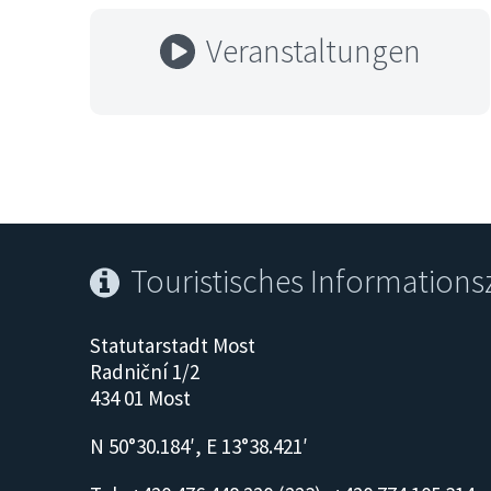
Veranstaltungen
Touristisches Information
Statutarstadt Most
Radniční 1/2
434 01 Most
N 50°30.184′, E 13°38.421′