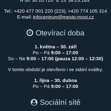
N 50°30’10.720″ E 13°38’25.183″
Tel.: +420 477 001 220 (223), +420 774 105 314
E-mail:
infocentrum@mesto-most.cz
Otevírací doba
1. května – 30. září
Po – Pá
9:00 – 17:00
So – Ne
9:00 – 17:00 (pauza 12:00 – 12:30)
V tomto období je otevřeno i ve státní svátky.
1. října – 30. dubna
Po – Pá
9:00 – 17:00
Sociální sítě