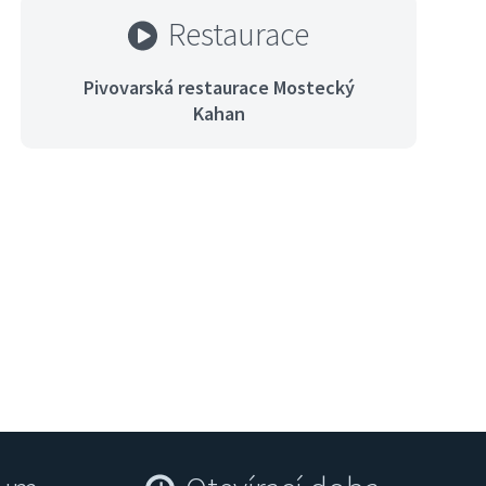
Restaurace
Pivovarská restaurace Mostecký
Kahan
Dostihy na hipodromu