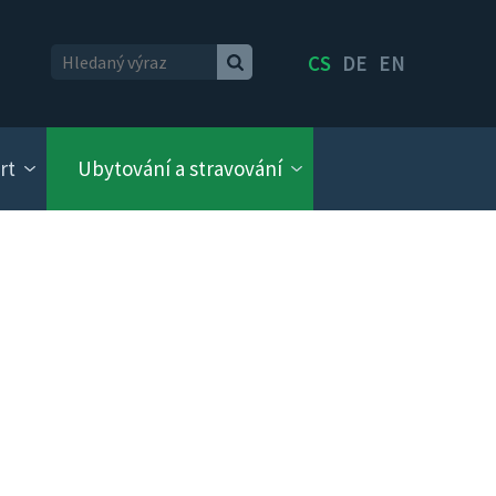
CS
DE
EN
rt
Ubytování a stravování