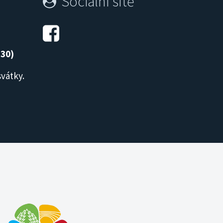
Sociální sítě
:30)
svátky.