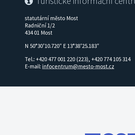
Turistické informační cent
statutární město Most
Radniční 1/2
434 01 Most
N 50°30’10.720″ E 13°38’25.183″
Tel.: +420 477 001 220 (223), +420 774 105 314
E-mail:
infocentrum@mesto-most.cz