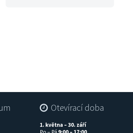
Dostihy na hipodromu
rum
Otevírací doba
1. května – 30. září
Po – Pá
9:00 – 17:00