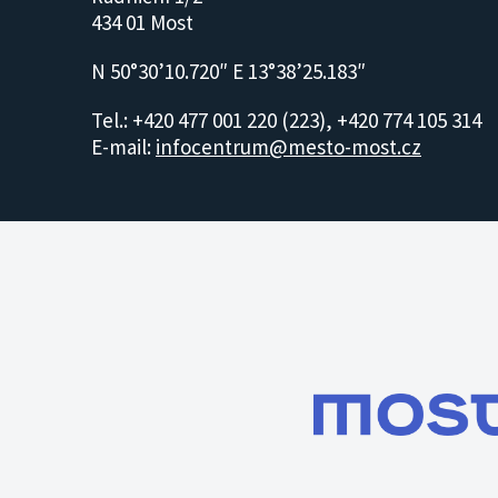
434 01 Most
N 50°30’10.720″ E 13°38’25.183″
Tel.: +420 477 001 220 (223), +420 774 105 314
E-mail:
infocentrum@mesto-most.cz