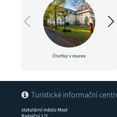
Čtvrtky v muzeu
Turistické informační cent
statutární město Most
Radniční 1/2