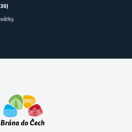
:30)
svátky.