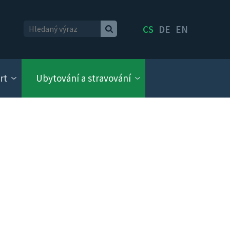
CS
DE
EN
rt
Ubytování a stravování