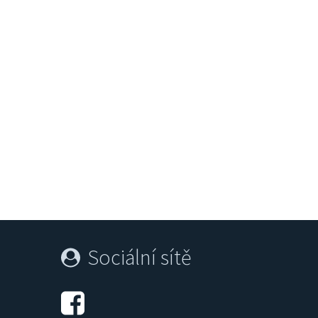
Promenádní koncerty
Divad
Sociální sítě