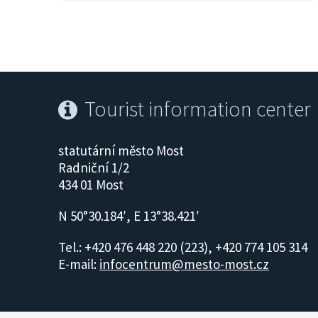
Tourist information center
statutární město Most
Radniční 1/2
434 01 Most
N 50°30.184′, E 13°38.421′
Tel.: +420 476 448 220 (223), +420 774 105 314
E-mail:
infocentrum@mesto-most.cz