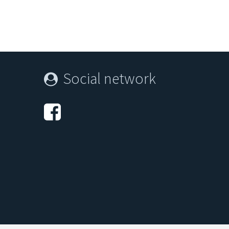
Restaurant Veronika
Asian
Social network