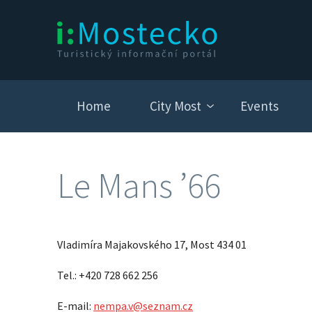
Home
City Most
Events
Le Mans ’66
Vladimíra Majakovského 17, Most 434 01
Tel.: +420 728 662 256
E-mail:
nempa.v@seznam.cz