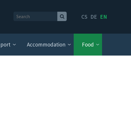
CS
DE
EN
port
Accommodation
Food