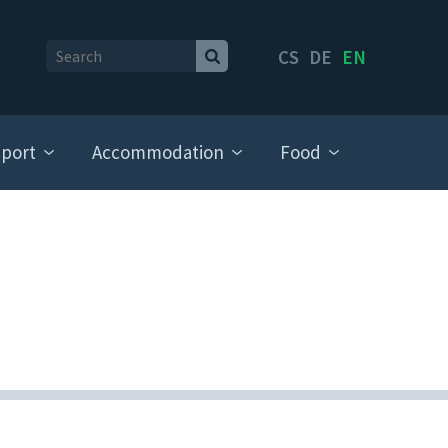
CS
DE
EN
port
Accommodation
Food