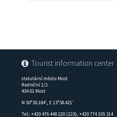
Tourist information center
statutární město Most
Radniční 1/2
434 01 Most
N 50°30.184′, E 13°38.421′
Tel.: +420 476 448 220 (223), +420 774 105 314