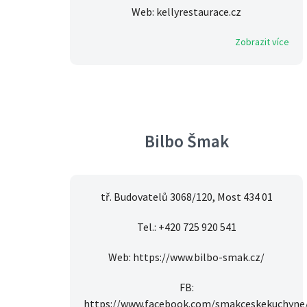
Web: kellyrestaurace.cz
Zobrazit více
Bilbo Šmak
tř. Budovatelů 3068/120, Most 434 01
Tel.: +420 725 920 541
Web: https://www.bilbo-smak.cz/
FB:
https://www.facebook.com/smakceskekuchyne