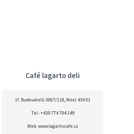
Café lagarto deli
tř. Budovatelů 3067/118, Most 434 01
Tel.: +420 774 704 149
Web: www.lagartocafe.cz