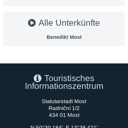
Alle Unterkünfte
Benedikt Most
Touristisches
Informationszentrum
Statutarstadt Most
Radniční 1/2
434 01 Most
N 50°30.184′, E 13°38.421′