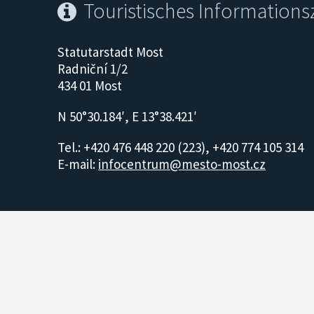
Touristisches Information
Statutarstadt Most
Radniční 1/2
434 01 Most
N 50°30.184′, E 13°38.421′
Tel.: +420 476 448 220 (223), +420 774 105 314
E-mail:
infocentrum@mesto-most.cz