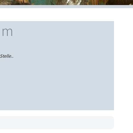
um
telle..