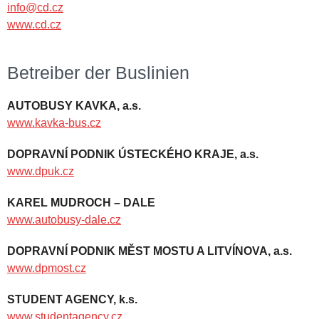
info@cd.cz
www.cd.cz
Betreiber der Buslinien
AUTOBUSY KAVKA, a.s.
www.kavka-bus.cz
DOPRAVNÍ PODNIK ÚSTECKÉHO KRAJE, a.s.
www.dpuk.cz
KAREL MUDROCH – DALE
www.autobusy-dale.cz
DOPRAVNÍ PODNIK MĚST MOSTU A LITVÍNOVA, a.s.
www.dpmost.cz
STUDENT AGENCY, k.s.
www.studentagency.cz